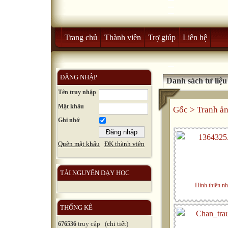
Trang chủ
Thành viên
Trợ giúp
Liên hệ
ĐĂNG NHẬP
Danh sách tư liệ
Tên truy nhập
Mật khẩu
Gốc
>
Tranh ả
Ghi nhớ
Quên mật khẩu
ĐK thành viên
TÀI NGUYÊN DẠY HỌC
Hình thiên nh
THỐNG KÊ
truy cập (
chi tiết
)
676536