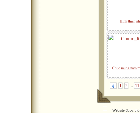
Hình thiên nh
Chuc mung nam m
...
1
2
11
Website được thừ