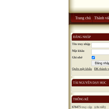
Trang chủ
Thành vi
ĐĂNG NHẬP
Tên truy nhập
Mật khẩu
Ghi nhớ
Quên mật khẩu
ĐK thành v
TÀI NGUYÊN DẠY HỌC
THỐNG KÊ
truy cập (
chi tiết
)
676475