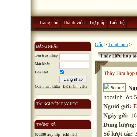
Trang chủ
Thành viên
Trợ giúp
Liên hệ
Gốc
>
Tranh ảnh
>
ĐĂNG NHẬP
Tên truy nhập
Thầy Hữu hợp tác
Mật khẩu
Ghi nhớ
Thầy Hữu hợp t
Quên mật khẩu
ĐK thành viên
Ng
họcsinh lớp 5
TÀI NGUYÊN DẠY HỌC
Người gửi:
Đ
Ngày gửi:
16
Dung lượng
THỐNG KÊ
Số lượt tải:
truy cập (
chi tiết
)
676580