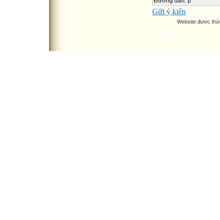
Đường dẫn
:
p
Gửi ý kiến
Website được thừ