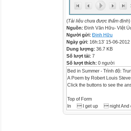
(
Tài liệu chưa được thẩm định
)
Nguồn:
Đinh Văn Hữu- VIệt Ú
Người gửi:
Đinh Hữu
Ngày gửi:
16h:13' 15-06-2012
Dung lượng:
36.7 KB
Số lượt tải:
7
Số lượt thích:
0 người
Bed in Summer - Trình độ: Tru
A Poem by Robert Louis Stev
Click the buttons to see the an
Top of Form
In  I get up  night And
quite  other way, I have
I have to go  bed and see
grown-up people`s feet Still