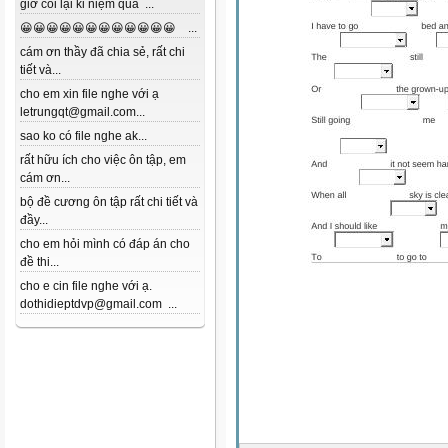
giờ coi lại kỉ niệm quá ...
😀😀😀😀😀😀😀😀😀😀😀😀 ...
cám ơn thầy đã chia sẻ, rất chi
tiết và...
cho em xin file nghe với ạ
letrungqt@gmail.com...
sao ko có file nghe ak...
rất hữu ích cho việc ôn tập, em
cám ơn...
bộ đề cương ôn tập rất chi tiết và
đầy...
cho em hỏi mình có đáp án cho
đề thi...
cho e cin file nghe với ạ.
dothidieptdvp@gmail.com ...