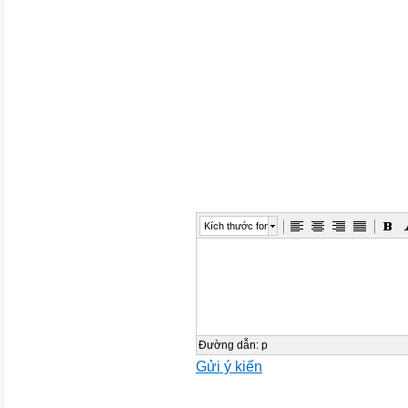
And  it not seem hard  
And I should like  much 
Bottom of Form




Kích thước font
Đường dẫn
:
p
Gửi ý kiến