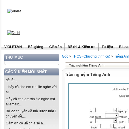
ViOLET.VN
Bài giảng
Giáo án
Đề thi & Kiểm tra
Tư liệu
E-Lea
Gốc
>
THCS (Chương trình cũ)
>
Tiếng An
THƯ MỤC
Trắc nghiệm Tiếng Anh
CÁC Ý KIẾN MỚI NHẤT
Trắc nghiệm Tiếng Anh
đề tốt...
thầy cô cho em xin file nghe với
ạ!...
thầy cô cho em xin file nghe với
ạ! email:...
Bộ 22 chuyên đề mà được mỗi 1
chuyên đề,...
Cảm ơn cô đã chia sẻ ạ...