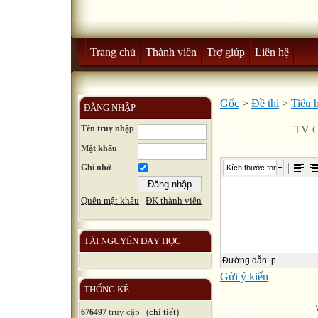
Trang chủ
Thành viên
Trợ giúp
Liên hệ
Gốc
>
Đề thi
>
Tiểu 
ĐĂNG NHẬP
Tên truy nhập
TV C
Mật khẩu
Ghi nhớ
Kích thước font
Quên mật khẩu
ĐK thành viên
TÀI NGUYÊN DẠY HỌC
Đường dẫn
:
p
Gửi ý kiến
THỐNG KÊ
truy cập (
chi tiết
)
676497