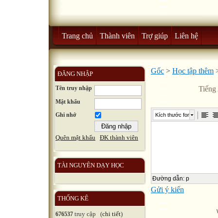
Trang chủ
Thành viên
Trợ giúp
Liên hệ
Gốc
>
Học tập thêm
ĐĂNG NHẬP
Tên truy nhập
Tiếng
Mật khẩu
Ghi nhớ
Kích thước font
Quên mật khẩu
ĐK thành viên
TÀI NGUYÊN DẠY HỌC
Đường dẫn
:
p
Gửi ý kiến
THỐNG KÊ
truy cập (
chi tiết
)
676537