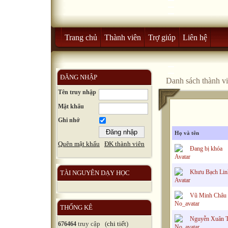
Trang chủ
Thành viên
Trợ giúp
Liên hệ
ĐĂNG NHẬP
Danh sách thành v
Tên truy nhập
Mật khẩu
Ghi nhớ
Họ và tên
Quên mật khẩu
ĐK thành viên
Đang bị khóa
Khưu Bạch Lin
TÀI NGUYÊN DẠY HỌC
Vũ Minh Châu
THỐNG KÊ
Nguyễn Xuân 
truy cập (
chi tiết
)
676464