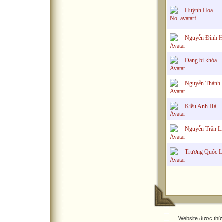
Huỳnh Hoa
Nguyễn Đình 
Đang bị khóa
Nguyễn Thành
Kiều Anh Hà
Nguyễn Trần L
Trương Quốc L
Website được thừ