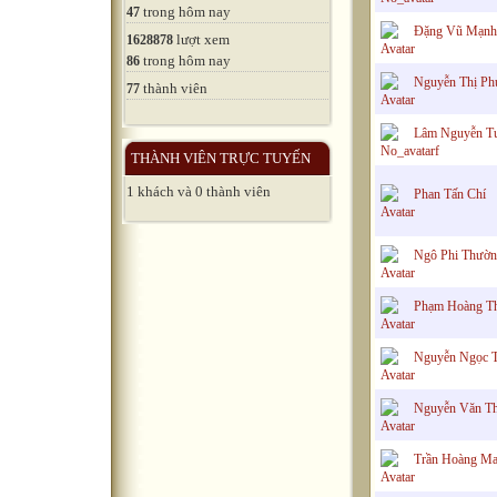
trong hôm nay
47
Đặng Vũ Mạnh
lượt xem
1628878
trong hôm nay
86
Nguyễn Thị Ph
thành viên
77
Lâm Nguyễn T
THÀNH VIÊN TRỰC TUYẾN
1 khách và 0 thành viên
Phan Tấn Chí
Ngô Phi Thườ
Phạm Hoàng T
Nguyễn Ngọc 
Nguyễn Văn T
Trần Hoàng Ma