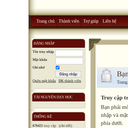
Trang chủ
Thành viên
Trợ giúp
Liên hệ
ĐĂNG NHẬP
Tên truy nhập
Mật khẩu
Ghi nhớ
Bạn
Quên mật khẩu
ĐK thành viên
Trang
Truy cập t
TÀI NGUYÊN DẠY HỌC
Bạn phải mở
nhập và mật
THỐNG KÊ
phía dưới.
truy cập (
chi tiết
)
676421