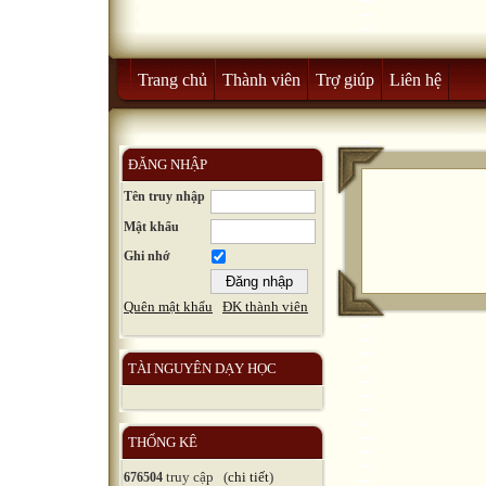
Trang chủ
Thành viên
Trợ giúp
Liên hệ
ĐĂNG NHẬP
Tên truy nhập
Mật khẩu
Ghi nhớ
Quên mật khẩu
ĐK thành viên
TÀI NGUYÊN DẠY HỌC
THỐNG KÊ
truy cập (
chi tiết
)
676504