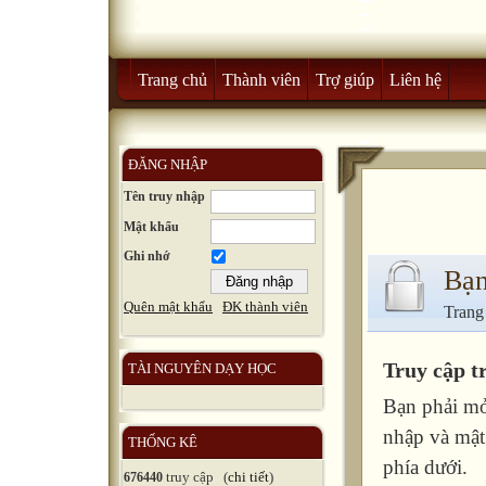
Trang chủ
Thành viên
Trợ giúp
Liên hệ
ĐĂNG NHẬP
Tên truy nhập
Mật khẩu
Ghi nhớ
Bạn
Quên mật khẩu
ĐK thành viên
Trang
Truy cập t
TÀI NGUYÊN DẠY HỌC
Bạn phải mở
nhập và mật
THỐNG KÊ
phía dưới.
truy cập (
chi tiết
)
676440