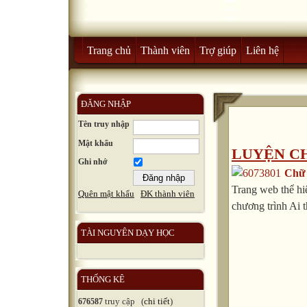
Trang chủ
Thành viên
Trợ giúp
Liên hệ
ĐĂNG NHẬP
Tên truy nhập
Mật khẩu
LUYỆN C
Ghi nhớ
Chữ 
Trang web thể hi
Quên mật khẩu
ĐK thành viên
chương trình Ai t
TÀI NGUYÊN DẠY HỌC
THỐNG KÊ
truy cập (
chi tiết
)
676587