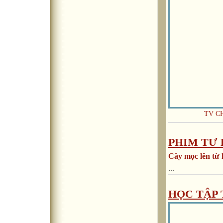
TV CH
PHIM TƯ 
Cây mọc lên từ 
...
HỌC TẬP