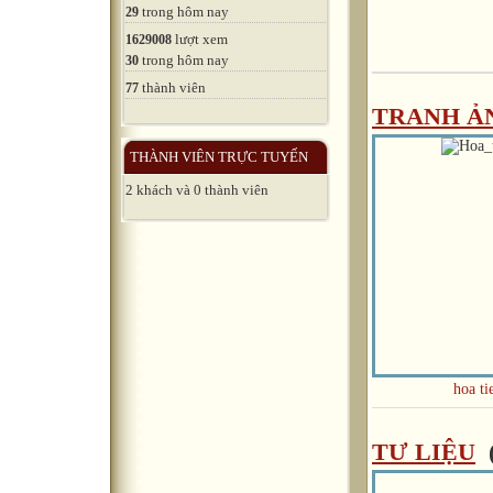
trong hôm nay
29
lượt xem
1629008
trong hôm nay
30
thành viên
77
TRANH Ả
THÀNH VIÊN TRỰC TUYẾN
2 khách và 0 thành viên
hoa tie
TƯ LIỆU
(