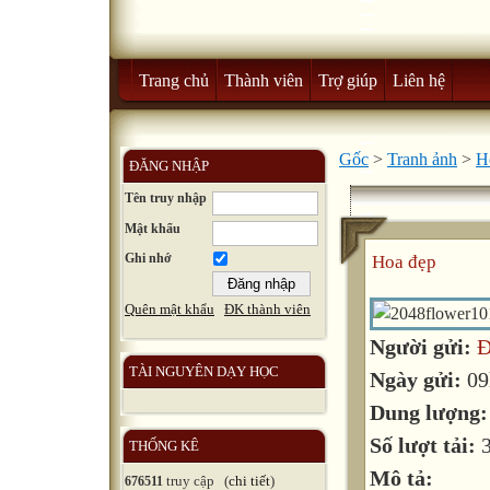
Trang chủ
Thành viên
Trợ giúp
Liên hệ
Gốc
>
Tranh ảnh
>
H
ĐĂNG NHẬP
Tên truy nhập
Mật khẩu
Ghi nhớ
Hoa đẹp
Quên mật khẩu
ĐK thành viên
Người gửi:
Đ
TÀI NGUYÊN DẠY HỌC
Ngày gửi:
09
Dung lượng
Số lượt tải:
THỐNG KÊ
Mô tả:
truy cập (
chi tiết
)
676511