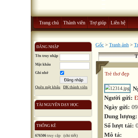
Trang chủ
Thành viên
Trợ giúp
Liên hệ
Gốc
>
Tranh ảnh
>
T
ĐĂNG NHẬP
Tên truy nhập
T
Mật khẩu
Ghi nhớ
Trẻ thơ đẹp
Quên mật khẩu
ĐK thành viên
N
Người gửi:
Đ
TÀI NGUYÊN DẠY HỌC
Ngày gửi:
09
Dung lượng
Số lượt tải:
THỐNG KÊ
Mô tả:
truy cập (
chi tiết
)
676506