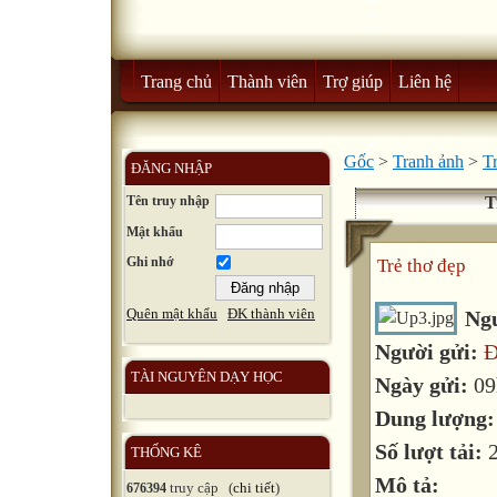
Trang chủ
Thành viên
Trợ giúp
Liên hệ
Gốc
>
Tranh ảnh
>
T
ĐĂNG NHẬP
Tên truy nhập
T
Mật khẩu
Ghi nhớ
Trẻ thơ đẹp
Quên mật khẩu
ĐK thành viên
Ng
Người gửi:
Đ
TÀI NGUYÊN DẠY HỌC
Ngày gửi:
09
Dung lượng
Số lượt tải:
THỐNG KÊ
Mô tả:
truy cập (
chi tiết
)
676394