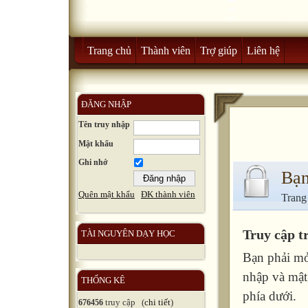
Trang chủ
Thành viên
Trợ giúp
Liên hệ
ĐĂNG NHẬP
Tên truy nhập
Mật khẩu
Ghi nhớ
Bạn
Quên mật khẩu
ĐK thành viên
Trang
Truy cập t
TÀI NGUYÊN DẠY HỌC
Bạn phải mở
nhập và mật
THỐNG KÊ
phía dưới.
truy cập (
chi tiết
)
676456