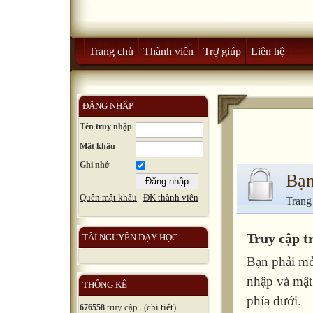
Trang chủ
Thành viên
Trợ giúp
Liên hệ
ĐĂNG NHẬP
Tên truy nhập
Mật khẩu
Ghi nhớ
Bạn
Quên mật khẩu
ĐK thành viên
Trang
Truy cập t
TÀI NGUYÊN DẠY HỌC
Bạn phải mở
nhập và mật
THỐNG KÊ
phía dưới.
truy cập (
chi tiết
)
676558