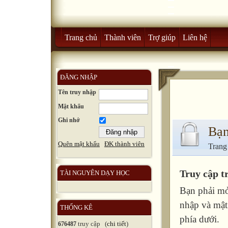
Trang chủ
Thành viên
Trợ giúp
Liên hệ
ĐĂNG NHẬP
Tên truy nhập
Mật khẩu
Ghi nhớ
Bạn
Quên mật khẩu
ĐK thành viên
Trang
Truy cập t
TÀI NGUYÊN DẠY HỌC
Bạn phải mở
nhập và mật
THỐNG KÊ
phía dưới.
truy cập (
chi tiết
)
676487