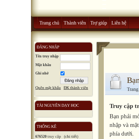
Trang chủ
Thành viên
Trợ giúp
Liên hệ
ĐĂNG NHẬP
Tên truy nhập
Mật khẩu
Ghi nhớ
Bạn
Quên mật khẩu
ĐK thành viên
Trang
Truy cập t
TÀI NGUYÊN DẠY HỌC
Bạn phải mở
nhập và mật
THỐNG KÊ
phía dưới.
truy cập (
chi tiết
)
676520