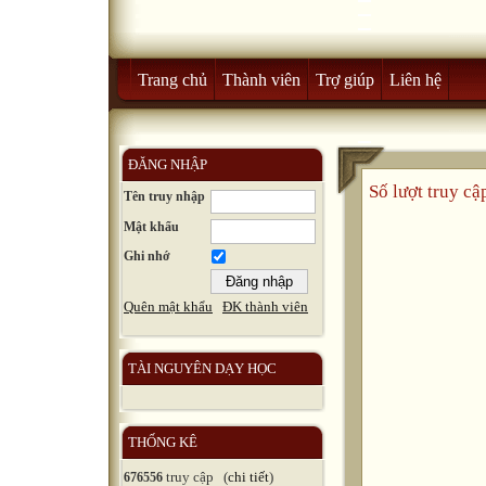
Trang chủ
Thành viên
Trợ giúp
Liên hệ
ĐĂNG NHẬP
Số lượt truy c
Tên truy nhập
Mật khẩu
Ghi nhớ
Quên mật khẩu
ĐK thành viên
TÀI NGUYÊN DẠY HỌC
THỐNG KÊ
truy cập (
chi tiết
)
676556