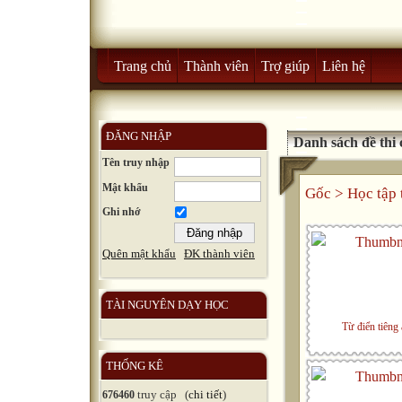
Trang chủ
Thành viên
Trợ giúp
Liên hệ
ĐĂNG NHẬP
Danh sách đề thi
Tên truy nhập
Mật khẩu
Gốc
>
Học tập
Ghi nhớ
Quên mật khẩu
ĐK thành viên
TÀI NGUYÊN DẠY HỌC
Từ điển tiêng
THỐNG KÊ
truy cập (
chi tiết
)
676460