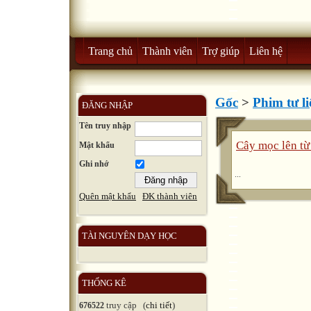
Trang chủ
Thành viên
Trợ giúp
Liên hệ
Gốc
>
Phim tư li
ĐĂNG NHẬP
Tên truy nhập
Cây mọc lên từ
Mật khẩu
Ghi nhớ
...
Quên mật khẩu
ĐK thành viên
TÀI NGUYÊN DẠY HỌC
THỐNG KÊ
truy cập (
chi tiết
)
676522