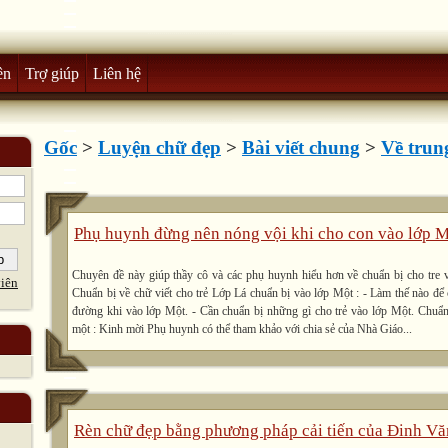
ên
Trợ giúp
Liên hệ
Gốc
>
Luyện chữ đẹp
>
Bài viết chung
>
Về trun
Phụ huynh đừng nên nóng vội khi cho con vào lớp 
Chuyên đề này giúp thầy cô và các phụ huynh hiểu hơn về chuẩn bị cho tre 
iên
Chuẩn bị về chữ viết cho trẻ Lớp Lá chuẩn bị vào lớp Một : - Làm thế nào để 
đường khi vào lớp Một. - Cần chuẩn bị những gì cho trẻ vào lớp Một. Chuẩn 
một : Kinh mời Phụ huynh có thể tham khảo với chia sẻ của Nhà Giáo...
Rèn chữ đẹp bằng phương pháp cải tiến của Đinh V