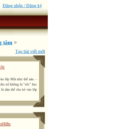
Đăng nhập / Đăng ký
g tâm
>
Tạo bài viết mới
Một
vào lớp Một như thế nào. -
cho trẻ không bị "sốc" học
bị tâm thế cho trẻ vào lớp
ănHữu