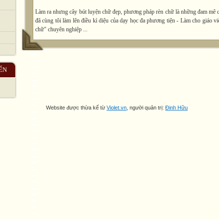
Làm ra nhưng cây bút luyện chữ đẹp, phương pháp rèn chữ là những đam mê c
đã cùng tôi làm lên điều kì diệu của dạy học đa phương tiện - Làm cho giáo v
chữ" chuyên nghiệp ...
ẾN
Website được thừa kế từ
Violet.vn
, người quản trị:
Đinh Hữu