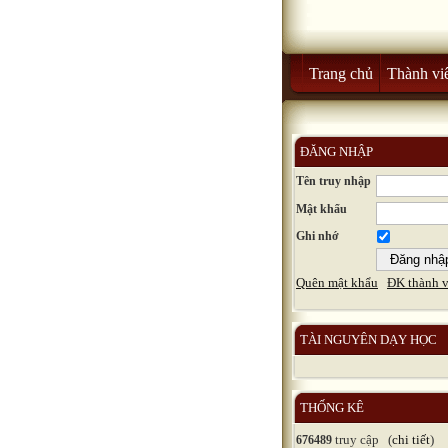
Trang chủ
Thành vi
ĐĂNG NHẬP
Tên truy nhập
Mật khẩu
Ghi nhớ
Quên mật khẩu
ĐK thành v
TÀI NGUYÊN DẠY HỌC
THỐNG KÊ
truy cập (
chi tiết
)
676489