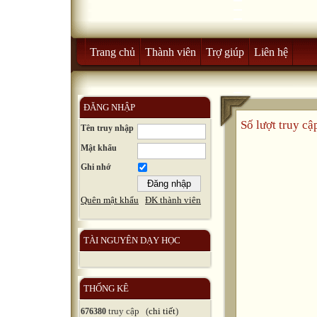
Trang chủ
Thành viên
Trợ giúp
Liên hệ
ĐĂNG NHẬP
Số lượt truy c
Tên truy nhập
Mật khẩu
Ghi nhớ
Quên mật khẩu
ĐK thành viên
TÀI NGUYÊN DẠY HỌC
THỐNG KÊ
truy cập (
chi tiết
)
676380